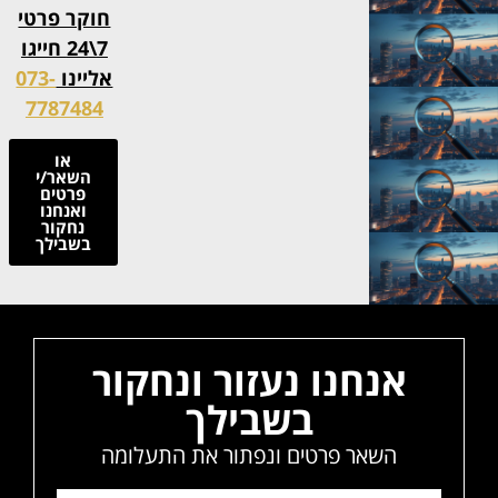
חוקר פרטי
7\24 חייגו
אליינו
073-
7787484
או
השאר/י
פרטים
ואנחנו
נחקור
בשבילך
אנחנו נעזור ונחקור
בשבילך
השאר פרטים ונפתור את התעלומה