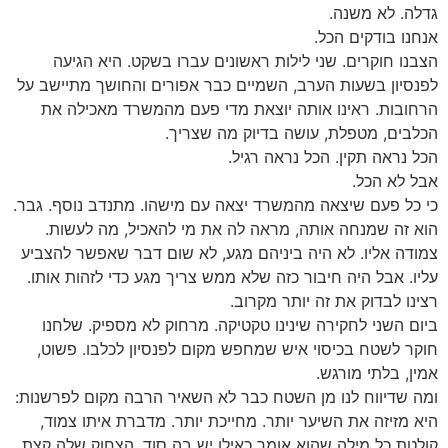
גדלה. לא משנה.
אנחנו בודקים הכל.
הצבנו חוקרים. שני לילות ראשונים עברו בשקט. היא הגיעה
לפנסיון בשעות הערב, השמיים כבר אפורים והחושך מתיישב על
הרחובות. ראינו אותה יוצאת מדי פעם מהמשרד מאכילה את
הכלבים, מטפלת, עושה בדיוק מה שצריך.
הכל נראה תקין. הכל נראה רגיל.
אבל לא הכל.
כי כל פעם שיצאה מהמשרד יצאה עם מישהו. מתנדב נוסף. גבר.
הוא זה שמנחה אותה, מראה לה את מי להאכיל, מה לעשות.
צמודה אליו. לא היה ביניהם מגע, לא שום דבר שאפשר להצביע
עליו. אבל היה חיבור כזה שלא ממש צריך מגע כדי לזהות אותו.
רצינו לבדוק את זה יותר מקרוב.
ביום השני לחקירה שינינו טקטיקה. מרחוק לא מספיק. שלחנו
חוקר לשטח בכיסוי איש שמחפש מקום לפנסיון לכלבו. פשוט,
אמין, בלתי מורגש.
ומה שדיווח לנו מן השטח כבר לא השאיר הרבה מקום לפרשנות:
היא מזיזה את השיער יותר. מחייכת יותר. מדברת איתו צמוד,
קולטת כל מילה שהוא אומר כאילו יש בה סוד. הצחוק שלה קצת