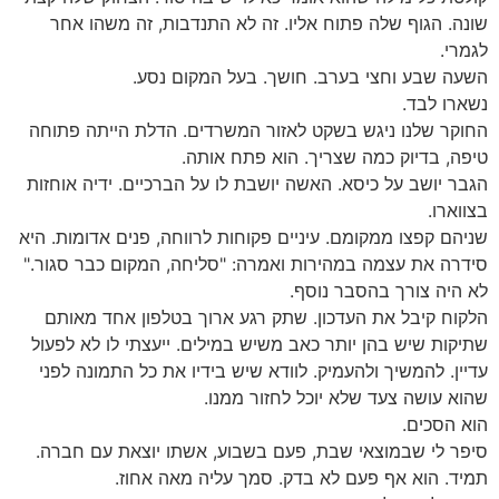
שונה. הגוף שלה פתוח אליו. זה לא התנדבות, זה משהו אחר
לגמרי.
השעה שבע וחצי בערב. חושך. בעל המקום נסע.
נשארו לבד.
החוקר שלנו ניגש בשקט לאזור המשרדים. הדלת הייתה פתוחה
טיפה, בדיוק כמה שצריך. הוא פתח אותה.
הגבר יושב על כיסא. האשה יושבת לו על הברכיים. ידיה אוחזות
בצווארו.
שניהם קפצו ממקומם. עיניים פקוחות לרווחה, פנים אדומות. היא
סידרה את עצמה במהירות ואמרה: "סליחה, המקום כבר סגור."
לא היה צורך בהסבר נוסף.
הלקוח קיבל את העדכון. שתק רגע ארוך בטלפון אחד מאותם
שתיקות שיש בהן יותר כאב משיש במילים. ייעצתי לו לא לפעול
עדיין. להמשיך ולהעמיק. לוודא שיש בידיו את כל התמונה לפני
שהוא עושה צעד שלא יוכל לחזור ממנו.
הוא הסכים.
סיפר לי שבמוצאי שבת, פעם בשבוע, אשתו יוצאת עם חברה.
תמיד. הוא אף פעם לא בדק. סמך עליה מאה אחוז.