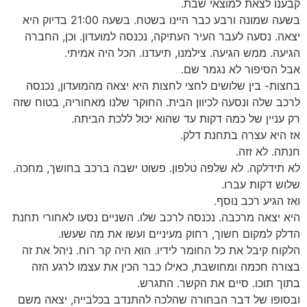
קבענו לצאת למוצאי שבת.
בשעה שמונה ורבע כבר היינו בשטח. בשעה 21:00 בדיוק היא
יצאה. נסעה לעבר העיר העתיקה, נכנסה למועדון. וכן, החברה
הגיעה. ממש הגיעה. צילמנו, תיעדנו. הכל היה אמיתי.
אבל הסיפור לא נגמר שם.
בחצות- בין שלושים לחצי לחצות היא יצאה מהמועדון, נכנסה
לרכב שלה ונסעה לכיוון הבית. החוקר שלנו מאחוריה, בטוח שזה
רק עניין של כמה דקות עד שהוא יכול ללכת הביתה.
אז היא עצרה בתחנת דלק.
חנתה. לא זזה.
לא תידלקה. לא שלפה טלפון. פשוט ישבה ברכב בחושך, מחכה.
שלוש דקות עברו.
ואז הגיע רכב נוסף.
היא יצאה מרכבה. נכנסה לרכב שלו. השניים נסעו לאחורי תחנת
הדלק למקום חשוך, רחוק מעיניים ועשו את מה שעשו.
הלקוח קיבל את כל החומר לידיו. הוא היה קר רוח. ניהל את זה
בצורה חכמה ומחושבת, כאילו כבר הכין את עצמו לרגע הזה
בתוך תוכו. סיים את הקשר. התגרש.
ובסופו של דבר הבחורה שהלכה להתנדב בכלבייה, יצאה משם