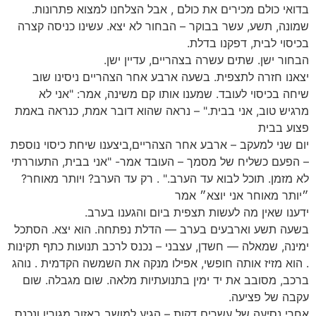
בדואי כולם מכירים את כולם , אבל הצלחנו למצוא פתרונות.
שמונה, תשע, עשר בבוקר – הבחור לא יצא. עשינו כניסה קצרה
בכיסוי לבית, דפקנו בדלת.
הבחור ישן. שתים עשרה בצהריים, עדיין ישן.
יצאנו חזרה לתצפית. בשעה ארבע אחר הצהריים ניסינו שוב
שיחה בכיסוי לעובד. שמענו אותו קם משינה, אמר: "אני לא
מרגיש טוב, אני בבית." – נראה שהוא דובר אמת, כנראה באמת
פצוע בבית
יום שני למעקב – ארבע אחר הצהריים,ביצענו שיחת כיסוי נוספת
– הפעם כשליח של מסמך – העובד אמר- "אני בבית, התעוררתי
לא מזמן. תוכל לבוא עד הערב." . רק עד הערב? ויותר מאוחר?
״יותר מאוחר אני יוצא״ אמר
ידענו שאין מה לעשות תצפית ביום והגענו בערב.
בשעה תשע וארבעים בערב — הדלת נפתחה. הוא יצא. הסתכל
ימינה, שמאלה — חשדן, עצבני – נכנס לרכב תנועות כתף תקינות
. הוא מזיז אותה חופשי, אפילו מנקה את השמשה הקדמית . נוהג
ברכב, מסובב את יד ימין בתנועתיות מלאה. שום מגבלה. שום
עקבה של פציעה.
אחרי נסיעה של עשרים דקות – הגיע למושב באזור מגוריו ונכנס