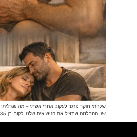
שלחתי חוקר פרטי לעקוב אחרי אשתי – מה שגיליתי ש
שזו ההחלטה שתציל את הנישואים שלנו. לקוח בן 35, נשוי ואב לשלושה ילדים, הגיע למשרד ביום שלישי בשעה 09:00. הוא דיווח כי אשתו הודיעה לו שהיא […]