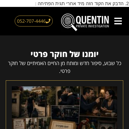
2. הדבק את הקוד הזה מיד אחרי תגית הפתיחה :
דילוג
לתוכן
052-707-4446
צור קשר
חוקר פרטי
עמוד הבית
אזורי שירות
יומנו של חוקר פרטי
כל שבוע, סיפור חדש ומותח מן החיים האמיתיים של חוקר
פרטי.